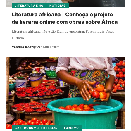
LITERATURA E HQ
NOTÍCIAS
Literatura africana | Conheça o projeto
da livraria online com obras sobre África
Literatura africana não é tão fácil de encontrar. Porém, Luís Vasco
Furtado…
Vandira Rodrigues
5 Min Leitura
GASTRONOMIA E BEBIDAS
TURISMO