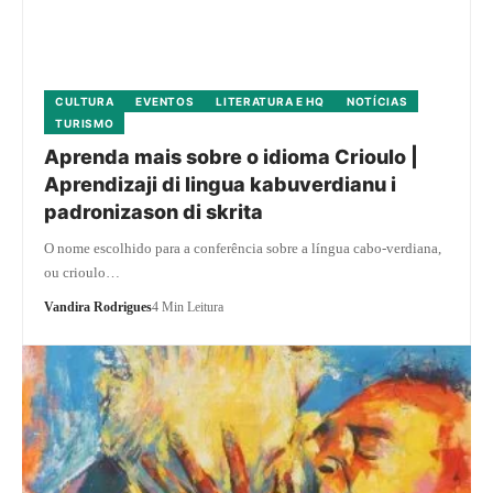
CULTURA
EVENTOS
LITERATURA E HQ
NOTÍCIAS
TURISMO
Aprenda mais sobre o idioma Crioulo |
Aprendizaji di lingua kabuverdianu i
padronizason di skrita
O nome escolhido para a conferência sobre a língua cabo-verdiana,
ou crioulo…
Vandira Rodrigues
4 Min Leitura