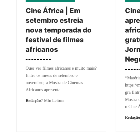
Cine África | Em
Cine
setembro estreia
apre
nova temporada do
afri
festival de filmes
grat
africanos
Jorn
Neg
Quer ver filmes africanos e muito mais?
Entre os meses de setembro e
*Matéri
novembro, a Mostra de Cinemas
https:/
Africanos apresenta…
gra Entr
Mostra 
Redação
7 Min Leitura
o Cine 
Redaçã