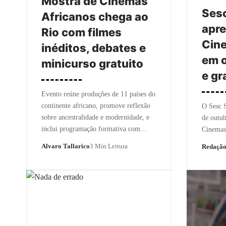
Mostra de Cinemas
Sesc
Africanos chega ao
apre
Rio com filmes
Cin
inéditos, debates e
em o
minicurso gratuito
e gr
Evento reúne produções de 11 países do
continente africano, promove reflexão
O Sesc S
sobre ancestralidade e modernidade, e
de outub
inclui programação formativa com…
Cinemas
Alvaro Tallarico
3 Min Leitura
Redaçã