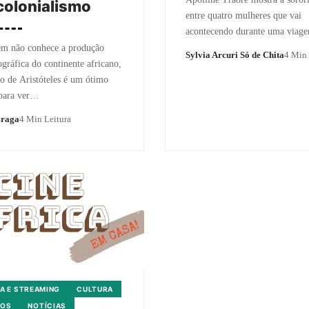
olonialismo
entre quatro mulheres que vai
acontecendo durante uma via
em não conhece a produção
Sylvia Arcuri Só de Chita
4 Min 
gráfica do continente africano,
 de Aristóteles é um ótimo
 para ver…
Braga
4 Min Leitura
A E STREAMING
CULTURA
TOS
NOTÍCIAS