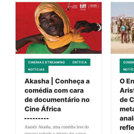
CINEMA E STREAMING
CRÍTICA
CINEM
NOTÍCIAS
NOTÍC
Akasha | Conheça a
O En
comédia com cara
Aris
de documentário no
de C
Cine África
met
anal
refl
Assistir Akasha, uma comédia leve do
cineasta sudanês e ativista das causas