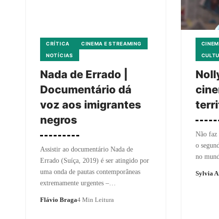
CRÍTICA
CINEMA E STREAMING
CINEM
NOTÍCIAS
CULT
Nada de Errado |
Noll
Documentário dá
cine
voz aos imigrantes
terr
negros
Não faz 
o segund
Assistir ao documentário Nada de
no mund
Errado (Suíça, 2019) é ser atingido por
uma onda de pautas contemporâneas
Sylvia A
extremamente urgentes –…
Flávio Braga
4 Min Leitura