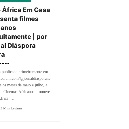
 África Em Casa
senta filmes
canos
uitamente | por
al Diáspora
ra
a publicada primeiramente em
/medium.com/@jornaldiasporane
e os meses de maio e julho, a
de Cinemas Africanos promove
África |…
o
3 Min Leitura