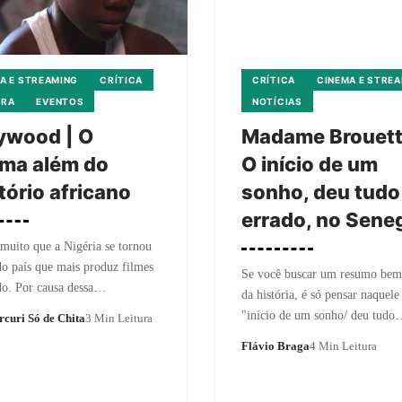
A E STREAMING
CRÍTICA
CRÍTICA
CINEMA E STRE
URA
EVENTOS
NOTÍCIAS
ywood | O
Madame Brouett
ma além do
O início de um
itório africano
sonho, deu tudo
errado, no Sene
muito que a Nigéria se tornou
o país que mais produz filmes
Se você buscar um resumo bem
o. Por causa dessa…
da história, é só pensar naque
"início de um sonho/ deu tudo
rcuri Só de Chita
3 Min Leitura
Flávio Braga
4 Min Leitura