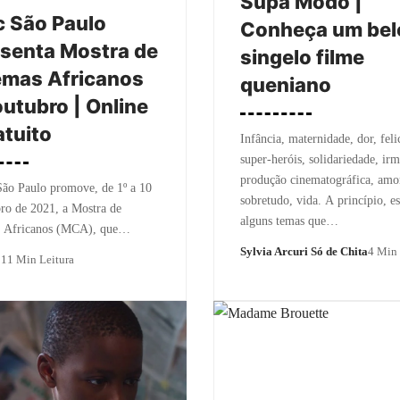
Supa Modo |
 São Paulo
Conheça um bel
senta Mostra de
singelo filme
emas Africanos
queniano
utubro | Online
atuito
Infância, maternidade, dor, feli
super-heróis, solidariedade, ir
produção cinematográfica, amo
ão Paulo promove, de 1º a 10
sobretudo, vida. A princípio, es
ro de 2021, a Mostra de
alguns temas que…
 Africanos (MCA), que…
Sylvia Arcuri Só de Chita
4 Min 
o
11 Min Leitura