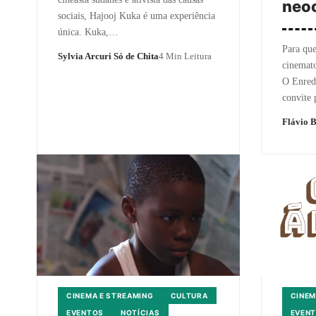
neoc
sociais, Hajooj Kuka é uma experiência
única. Kuka,…
Para qu
Sylvia Arcuri Só de Chita
4 Min Leitura
cinemato
O Enredo
convite
Flávio 
CINEMA E STREAMING
CULTURA
CINEM
EVENTOS
NOTÍCIAS
EVEN