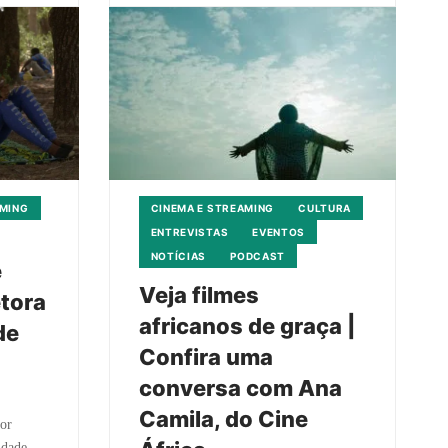
AMING
CINEMA E STREAMING
CULTURA
ENTREVISTAS
EVENTOS
NOTÍCIAS
PODCAST
e
Veja filmes
etora
africanos de graça |
de
Confira uma
conversa com Ana
Camila, do Cine
por
idade