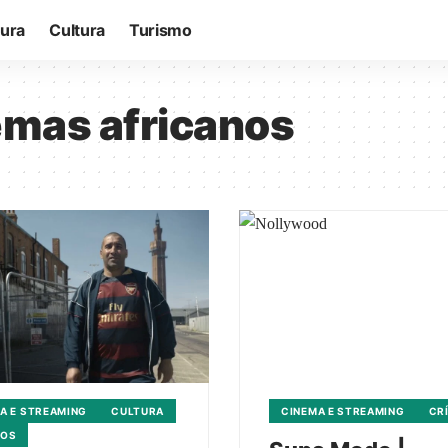
tura
Cultura
Turismo
emas africanos
A E STREAMING
CULTURA
CINEMA E STREAMING
CR
TOS