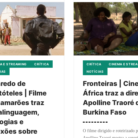
A E STREAMING
CRÍTICA
CRÍTICA
CINEMA E STRE
IAS
NOTÍCIAS
redo de
Fronteiras | Cin
tóteles | Filme
África traz a dir
amarões traz
Apolline Traoré 
alinguagem,
Burkina Faso
ogias e
exões sobre
O filme dirigido e roteirizado 
Apolline Traoré mostra a soror