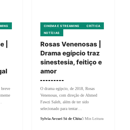
AMING
CINEMA E STREAMING
CRÍTICA
NOTÍCIAS
e |
Rosas Venenosas |
Drama egípcio traz
sinestesia, feitiço e
gal
amor
 breve
O drama egípcio, de 2018, Rosas
le meme
Venenosas, com direção de Ahmed
…
Fawzi Saleh, além de ter sido
selecionado para tentar…
Sylvia Arcuri Só de Chita
5 Min Leitura