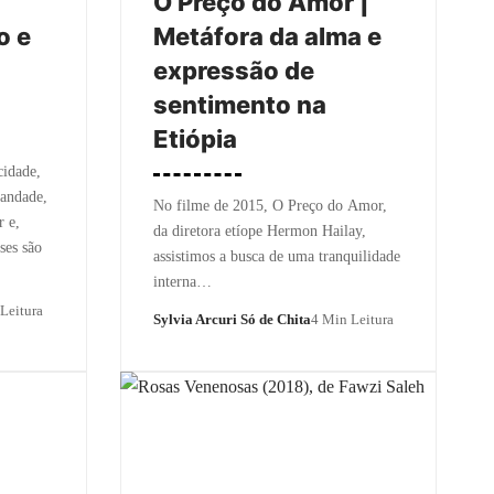
O Preço do Amor |
o e
Metáfora da alma e
expressão de
sentimento na
Etiópia
cidade,
mandade,
No filme de 2015, O Preço do Amor,
r e,
da diretora etíope Hermon Hailay,
ses são
assistimos a busca de uma tranquilidade
interna…
Leitura
Sylvia Arcuri Só de Chita
4 Min Leitura