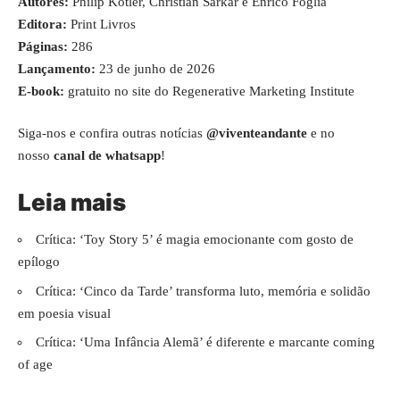
Autores:
Philip Kotler, Christian Sarkar e Enrico Foglia
Editora:
Print Livros
Páginas:
286
Lançamento:
23 de junho de 2026
E-book:
gratuito no site do
Regenerative Marketing Institute
Siga-nos e confira outras notícias
@viventeandante
e no
nosso
canal de whatsapp
!
Leia mais
Crítica: ‘Toy Story 5’ é magia emocionante com gosto de
epílogo
Crítica: ‘Cinco da Tarde’ transforma luto, memória e solidão
em poesia visual
Crítica: ‘Uma Infância Alemã’ é diferente e marcante coming
of age