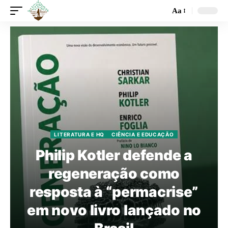
Aa
LITERATURA E HQ
CIÊNCIA E EDUCAÇÃO
Philip Kotler defende a
regeneração como
resposta à “permacrise”
em novo livro lançado no