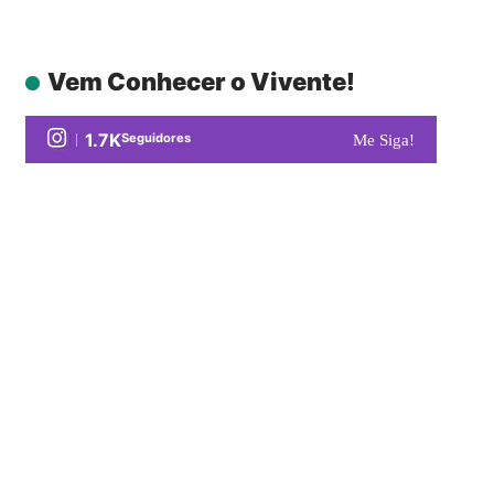
Vem Conhecer o Vivente!
1.7K
Seguidores
Me Siga!