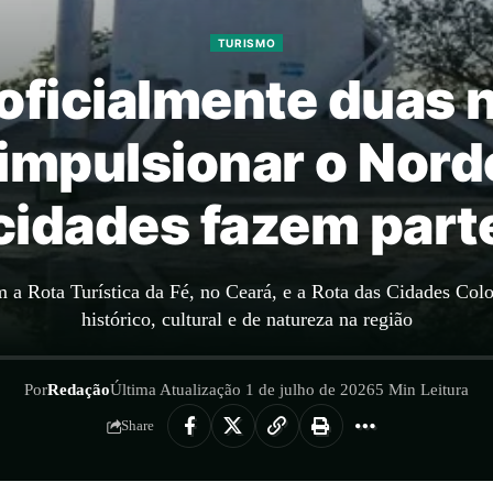
TURISMO
a oficialmente duas 
 impulsionar o Nord
cidades fazem part
 a Rota Turística da Fé, no Ceará, e a Rota das Cidades Colon
histórico, cultural e de natureza na região
Por
Redação
Última Atualização 1 de julho de 2026
5 Min Leitura
Share