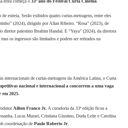
ta-feira começa o
33º ano do Festival Curta Cinema
.
o de estreia. Serão exibidos quatro curtas-metragens, entre eles
utinho” (2024), dirigido por Allan Ribeiro. “Rosa” (2023), de
 diretor palestino Ibrahim Handal. E “Yaya” (2024), da diretora
, mas os ingressos são limitados e podem ser retirados na
s internacionais de curtas-metragens da América Latina, o Curta
mpetitivas nacional e internacional a concorrem a uma vaga
r em 2025
.
rodutor
Ailton Franco Jr.
A curadoria da 33ª edição ficou a
sanha, Lucas Murari, Cristiana Giustino, Duda Leite e Carolina
sob coordenação de
Paulo Roberto Jr
.