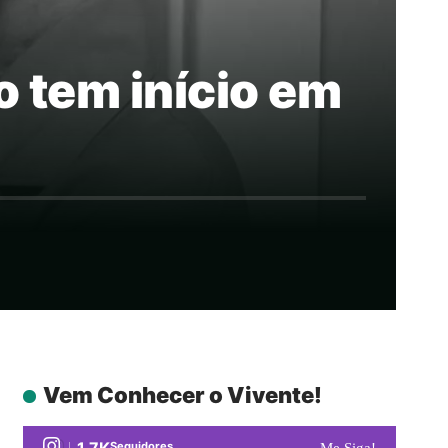
o tem início em
Vem Conhecer o Vivente!
1.7K
Seguidores
Me Siga!