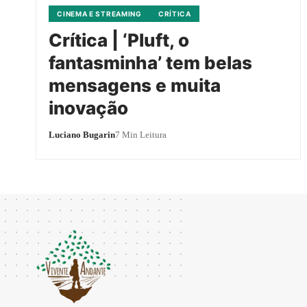
CINEMA E STREAMING
CRÍTICA
Crítica | ‘Pluft, o
fantasminha’ tem belas
mensagens e muita
inovação
Luciano Bugarin
7 Min Leitura