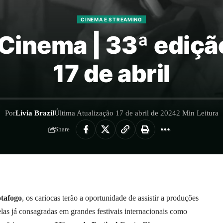
CINEMA E STREAMING
 Cinema | 33ª ediçã
17 de abril
Por
Livia Brazil
Última Atualização 17 de abril de 2024
2 Min Leitura
Share
otafogo
, os cariocas terão a oportunidade de assistir a produções
delas já consagradas em grandes festivais internacionais como