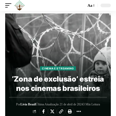
Aa
CINEMA E STREAMING
‘Zona de exclusão’ estreia
nos cinemas brasileiros
Por
Livia Brazil
Última Atualização 21 de abril de 2024
3 Min Leitura