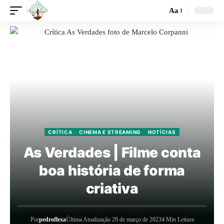
Aa
CRÍTICA
CINEMA E STREAMING
NOTÍCIAS
As Verdades | Filme conta
boa história de forma
criativa
Por
pedroflexa
Última Atualização 29 de março de 2023
4 Min Leitura