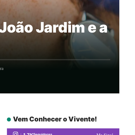
 João Jardim e a
ra
Vem Conhecer o Vivente!
1.7K
Seguidores
Me Siga!