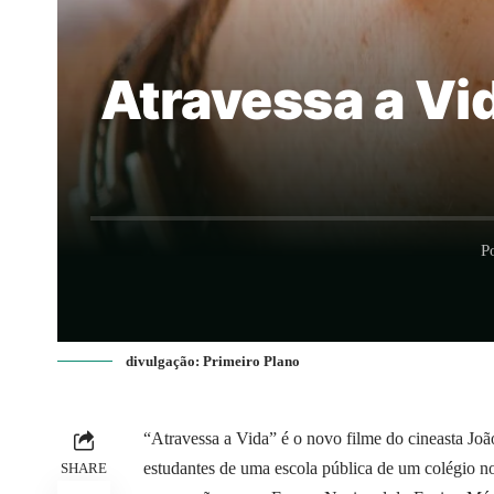
Atravessa a Vid
P
divulgação: Primeiro Plano
“Atravessa a Vida” é o novo filme do cineasta Joã
estudantes de uma escola pública de um colégio no
SHARE